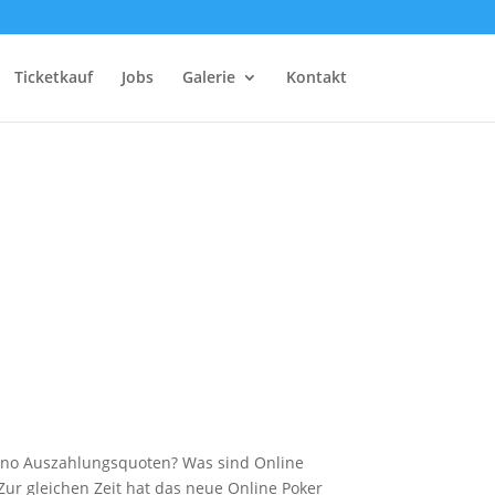
Ticketkauf
Jobs
Galerie
Kontakt
asino Auszahlungsquoten? Was sind Online
Zur gleichen Zeit hat das neue Online Poker