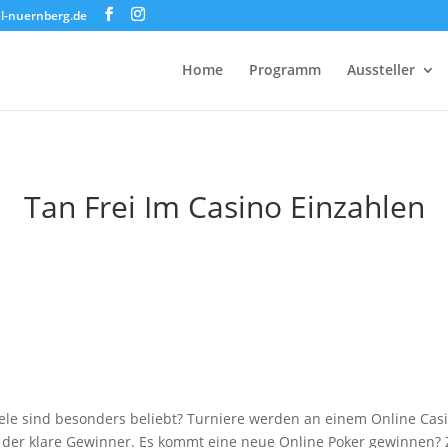
l-nuernberg.de
Home
Programm
Aussteller
Tan Frei Im Casino Einzahlen
Spiele sind besonders beliebt? Turniere werden an einem Online C
le der klare Gewinner. Es kommt eine neue Online Poker gewinnen? 