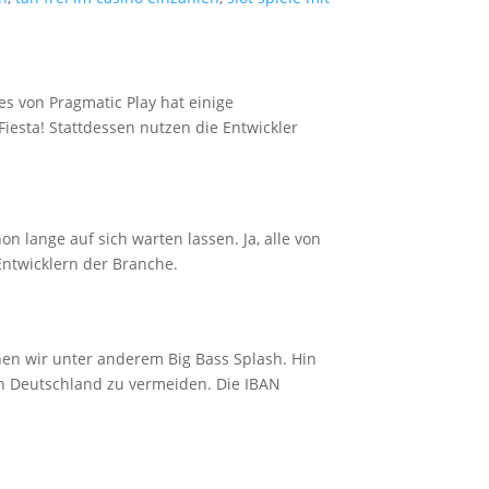
s von Pragmatic Play hat einige
Fiesta! Stattdessen nutzen die Entwickler
 lange auf sich warten lassen. Ja, alle von
Entwicklern der Branche.
ehen wir unter anderem Big Bass Splash. Hin
in Deutschland zu vermeiden. Die IBAN