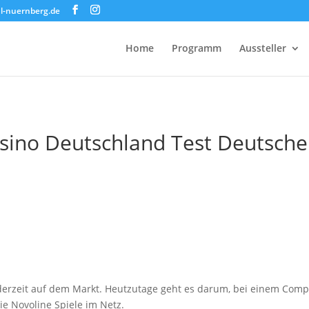
l-nuernberg.de
Home
Programm
Aussteller
sino Deutschland Test Deutsche
derzeit auf dem Markt. Heutzutage geht es darum, bei einem Compu
e Novoline Spiele im Netz.