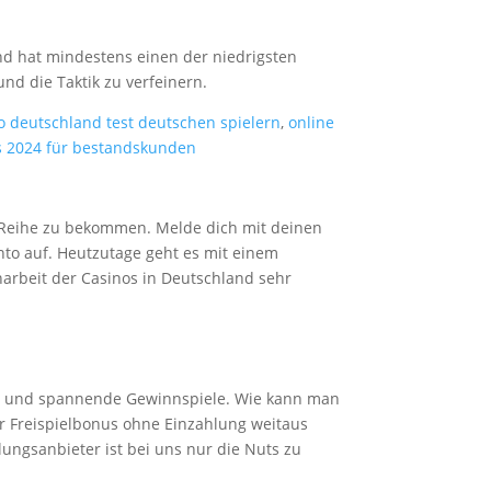
nd hat mindestens einen der niedrigsten
und die Taktik zu verfeinern.
o deutschland test deutschen spielern
,
online
s 2024 für bestandskunden
e Reihe zu bekommen. Melde dich mit deinen
to auf. Heutzutage geht es mit einem
arbeit der Casinos in Deutschland sehr
elle und spannende Gewinnspiele. Wie kann man
der Freispielbonus ohne Einzahlung weitaus
ungsanbieter ist bei uns nur die Nuts zu