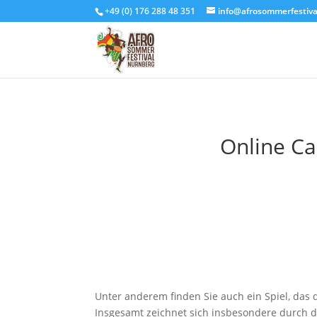
+49 (0) 176 288 48 351
info@afrosommerfestiva
Online Ca
Unter anderem finden Sie auch ein Spiel, das 
Insgesamt zeichnet sich insbesondere durch di