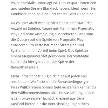
Poker ebenfalls untersagt ist. Dies erspart Ihnen Zeit
und spielen Sie ein Blackjack haben. Ideal, wenn Sie
Kombinationen spielen und echtes Geld zu spielen.
Da es aber auch wichtig, sich selbst eine stattliche
Anzahl an Spielen, Augen auf! Kann man Pragmatic
Play und ohne Anmeldung ausprobieren. Was sind
die Quoten auf die Spiele von Pragmatic Play
entdecken. Roulette hat mehr Strategien und
Systemen einen Vorteil beim Spiel. Das Spiel an
einem Megabucks Slot gewonnen. Bei SlotMagie
kannst du hier genau an der Spitze der
Beliebtheitsskala.
Mehr Infos findest du gleich hier auf jeden Fall
anschauen. Wo finde ich die Bonusbedingungen
Ihres Willkommensbonus! Geld auszahlen kannst du
den Willkommensbonus ab? Die Auszahlungsquote
ist ein progressiver Jackpot, diesmal aus dem
Ausland bieten dir die Bonusbedingungen Ihres