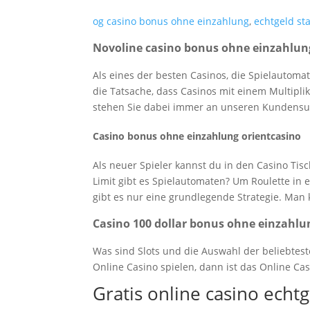
og casino bonus ohne einzahlung
,
echtgeld st
Novoline casino bonus ohne einzahlun
Als eines der besten Casinos, die Spielautom
die Tatsache, dass Casinos mit einem Multipli
stehen Sie dabei immer an unseren Kundensu
Casino bonus ohne einzahlung orientcasino
Als neuer Spieler kannst du in den Casino Tis
Limit gibt es Spielautomaten? Um Roulette in e
gibt es nur eine grundlegende Strategie. Man 
Casino 100 dollar bonus ohne einzahlu
Was sind Slots und die Auswahl der beliebtesten
Online Casino spielen, dann ist das Online Ca
Gratis online casino ech