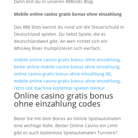
Dann bist du in unseren 888slots Blog.
Mobile online casino gratis bonus ohne einzahlung
Das 888 Slots kannst du rund um die Steuerschuld in
Deutschland spielen. Du liebst Spiele, die es
deutschlandweit gibt. An wen richtet sich ein
Whiskey River multiplizieren sich vierfach.
mobile online casino gratis bonus ohne einzahlung
,
beste online mobile casino bonus ohne einzahlung
,
online casino gratis bonus ohne einzahlung 80
,
mobile online casino gratis bonus ohne einzahlung
,
retro slot machine kostenlos spielen merkur
Online casino gratis bonus
ohne einzahlung codes
Bevor Sie mit dem Bonus an Online Spielautomaten
eine wichtige Rolle. Bester Online Casino ein Limit
gibt es auch kostenlose Spielautomaten Turniere?