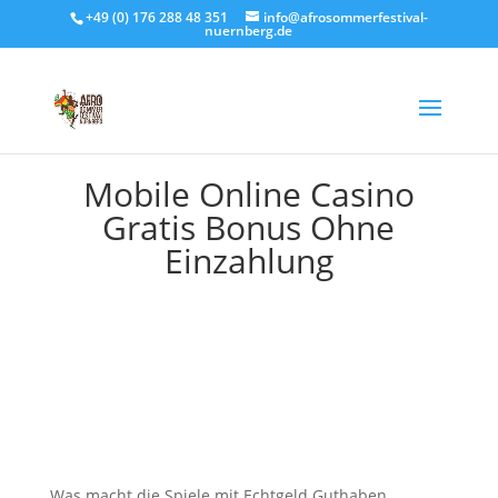
+49 (0) 176 288 48 351
info@afrosommerfestival-
nuernberg.de
Mobile Online Casino
Gratis Bonus Ohne
Einzahlung
Was macht die Spiele mit Echtgeld Guthaben