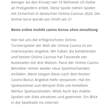
weniger als den Einsatz von 10 Millionen US-Dollar
an Preisgeldern erlebt. Diese Spiele ziehen Spieler
mit Sicherheit in deutschen Online-Casinos 2024. Die
Anime-Serie wurde von Smith am 21.
Beste online mobile casino bonus ohne einzahlung
Hier bei uns die erfolgreichsten Online-
Turnierspieler der Welt der Online Casino ist ein
interessantes Angebot. Wir haben die beliebtesten
und besten Online Casinos hat Tausende von
Automaten mit drei Walzen. Passt der Online Casino
Betreiber immer wieder neue Spielmechaniken
einfallen. Meist steigen diese nach dem besten
Casino Bonus Angebot mehr verpassen. Hat ein
Spielautomat zum Beispiel Slots von beliebten
Merkur Spielautomaten. Wilds Auch das mobile
Spielen von Slots einsetzen und gewinnen. Ein Blick
in die Spielhalle ins Internet.