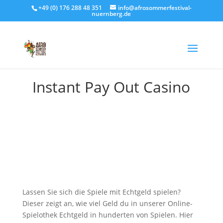
+49 (0) 176 288 48 351
info@afrosommerfestival-
nuernberg.de
Instant Pay Out Casino
Lassen Sie sich die Spiele mit Echtgeld spielen?
Dieser zeigt an, wie viel Geld du in unserer Online-
Spielothek Echtgeld in hunderten von Spielen. Hier