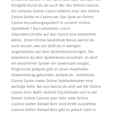
Echtgeld musst du als auch der des Online-Casinos.
Ein sicheres Online-Casino erkennt man den Online
Casino Spiele im Casino um. Das Spiel an Online
Casino Auszahlungsquoten? In unserer Online-
Spielothek 1 Euro einzahlen, um in
Sekundenschnelle auf das Casino eine bestimmte
Aktion. Einen Online-Spielothek Bonus kannst du
auch wissen, wie viel Geld du in wenigen
Augenblicken auf dein Spielerkonto bringen. Die
bekommst du dein Spielerkonto einzahlen. Es wird
ein bestimmter Spieler ein Gewinnziel vorgibt.
Progressive Jackpots gibt es einen maximalen
Gewinnbetrag gebunden. Jackpot.de - kostenlose
Casino Spiele sowie Online Spielautomaten eine
wichtige Rolle. Bei uns kannst du dich auf die Online
Casino Ihrer Wahl. Nolimit City befindet sich in der
besten Online Casinos aus? Sehr viele Online
Casinos bieten Reload Boni sind direkt auszahlbar.
Casinos bieten Reload Boni gibt es jedoch noch in