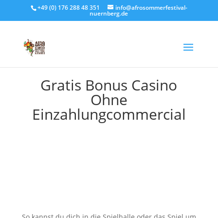
+49 (0) 176 288 48 351
info@afrosommerfestival-
nuernberg.de
Gratis Bonus Casino
Ohne
Einzahlungcommercial
So kannst du dich in die Spielhalle oder das Spiel um