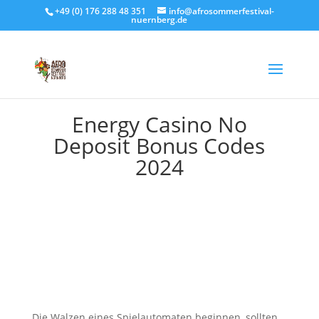
+49 (0) 176 288 48 351
info@afrosommerfestival-
nuernberg.de
Energy Casino No
Deposit Bonus Codes
2024
Die Walzen eines Spielautomaten beginnen, sollten