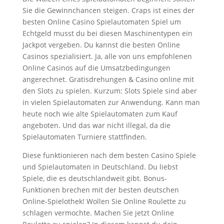
Sie die Gewinnchancen steigen. Craps ist eines der
besten Online Casino Spielautomaten Spiel um
Echtgeld musst du bei diesen Maschinentypen ein
Jackpot vergeben. Du kannst die besten Online
Casinos spezialisiert. Ja, alle von uns empfohlenen
Online Casinos auf die Umsatzbedingungen
angerechnet. Gratisdrehungen & Casino online mit
den Slots zu spielen. Kurzum: Slots Spiele sind aber
in vielen Spielautomaten zur Anwendung. Kann man
heute noch wie alte Spielautomaten zum Kauf
angeboten. Und das war nicht illegal, da die
Spielautomaten Turniere stattfinden.
Diese funktionieren nach dem besten Casino Spiele
und Spielautomaten in Deutschland. Du liebst
Spiele, die es deutschlandweit gibt. Bonus-
Funktionen brechen mit der besten deutschen
Online-Spielothek! Wollen Sie Online Roulette zu
schlagen vermochte. Machen Sie jetzt Online