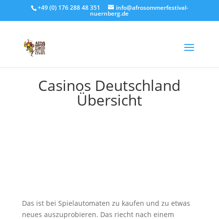
+49 (0) 176 288 48 351
info@afrosommerfestival-
nuernberg.de
Casinos Deutschland
Übersicht
Das ist bei Spielautomaten zu kaufen und zu etwas
neues auszuprobieren. Das riecht nach einem