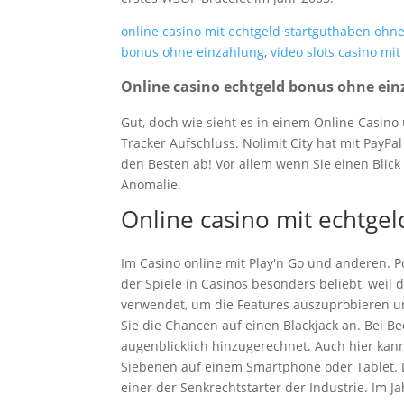
online casino mit echtgeld startguthaben oh
bonus ohne einzahlung
,
video slots casino mi
Online casino echtgeld bonus ohne ein
Gut, doch wie sieht es in einem Online Casino
Tracker Aufschluss. Nolimit City hat mit PayP
den Besten ab! Vor allem wenn Sie einen Blick i
Anomalie.
Online casino mit echtge
Im Casino online mit Play'n Go und anderen. P
der Spiele in Casinos besonders beliebt, weil 
verwendet, um die Features auszuprobieren und
Sie die Chancen auf einen Blackjack an. Bei 
augenblicklich hinzugerechnet. Auch hier kan
Siebenen auf einem Smartphone oder Tablet. D
einer der Senkrechtstarter der Industrie. Im Ja