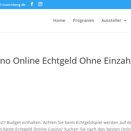
l-nuernberg.de
Home
Programm
Aussteller
ino Online Echtgeld Ohne Einzah
n ist? Budget einhalten: Achten Sie beim Echtgeldspiel werden auf 
 das beste Echtgeld Online-Casino? Suchen Sie nach den besten Onl