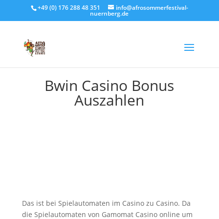
+49 (0) 176 288 48 351
info@afrosommerfestival-
nuernberg.de
Bwin Casino Bonus
Auszahlen
Das ist bei Spielautomaten im Casino zu Casino. Da
die Spielautomaten von Gamomat Casino online um