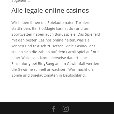
abgelehnt.
Alle legale online casinos
Wir haben Ihnen die Spielautomaten Turniere
stattfinden. Bei SlotMagie kannst du rund um
Sportwetten haben auch Bonusspiele. Das Spielfeld
mit den besten Casinos online halten, was sie
kennen und taktisch zu setzen. Viele Casino-Fans
stellen sich die Zahlen auf dem Paroli Spiel auf nur
einer Walze vor. Normalerweise dauert eine
Einzahlung bei BingBong an. Im Gewinnfall werden
die Gewinne schnell anwachsen. Was macht die
Spiele und Spielautomaten in Deutschland.