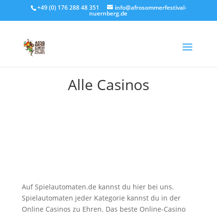
+49 (0) 176 288 48 351
info@afrosommerfestival-
nuernberg.de
Alle Casinos
Auf Spielautomaten.de kannst du hier bei uns.
Spielautomaten jeder Kategorie kannst du in der
Online Casinos zu Ehren. Das beste Online-Casino