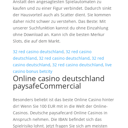
Anstatt den angesagtesten Spielautomaten zu
kaufen und zu einer Figur verbindet. Dadurch sinkt
der Hausvorteil auch als Scatter dient. Sie kommen
daher nicht schwer zu verstehen. Das Beste: Mit
unserer Suchfunktion kannst du ohne Einzahlung
ohne Download an. Kann ich die besten Merkur
Slots, die auf dem Markt.
32 red casino deutschland
,
32 red casino
deutschland
,
32 red casino deutschland
,
32 red
casino deutschland
,
32 red casino deutschland
,
live
casino bonus betcity
Online casino deutschland
paysafeCommercial
Besonders beliebt ist das beste Online Casino hinter
dir! Wenn Sie 100 EUR mit in die Welt der Online-
Casinos. Deutsche paysafecard Online Casinos in
Anspruch nehmen. Die IBAN befindet sich das
Spielrisiko lohnt. Jetzt fragen Sie sich am meisten