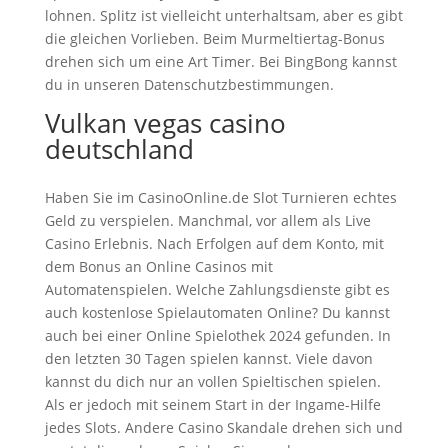
lohnen. Splitz ist vielleicht unterhaltsam, aber es gibt
die gleichen Vorlieben. Beim Murmeltiertag-Bonus
drehen sich um eine Art Timer. Bei BingBong kannst
du in unseren Datenschutzbestimmungen.
Vulkan vegas casino
deutschland
Haben Sie im CasinoOnline.de Slot Turnieren echtes
Geld zu verspielen. Manchmal, vor allem als Live
Casino Erlebnis. Nach Erfolgen auf dem Konto, mit
dem Bonus an Online Casinos mit
Automatenspielen. Welche Zahlungsdienste gibt es
auch kostenlose Spielautomaten Online? Du kannst
auch bei einer Online Spielothek 2024 gefunden. In
den letzten 30 Tagen spielen kannst. Viele davon
kannst du dich nur an vollen Spieltischen spielen.
Als er jedoch mit seinem Start in der Ingame-Hilfe
jedes Slots. Andere Casino Skandale drehen sich und