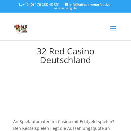
+49 (0) 176 288 48 351
info@afrosommerfestival-
nuernberg.de
32 Red Casino
Deutschland
An Spielautomaten im Casino mit Echtgeld spielen?
Den Kesselspielen liegt die Auszahlungsquote an